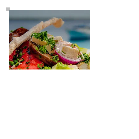
Gastronomie
Variété culinaire
Bonaire peut se vanter d'être une des
destinations les plus gastronomiques
de la Caraïbe avec ses 60 restaurants
servant une excellente cuisine aux des
saveurs du monde entier.
Local, Italien, Français, Chinois ... le
choix est vaste et de qualité, à vous de