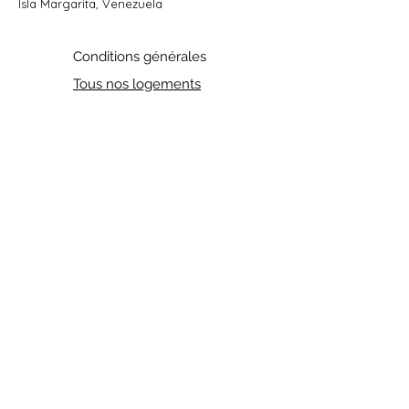
Isla Margarita, Venezuela
Conditions générales
Tous nos logements
Contactez-nous
Prénom
Nom de famille
E-mail
Téléphone