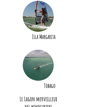
Isla Margarita
Tobago
Le Lagon merveilleux
des windsurfers