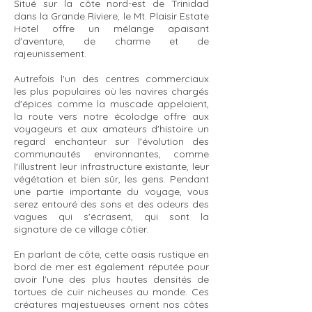
Situé sur la côte nord-est de Trinidad
dans la Grande Riviere, le Mt. Plaisir Estate
Hotel offre un mélange apaisant
d'aventure, de charme et de
rajeunissement.
Autrefois l'un des centres commerciaux
les plus populaires où les navires chargés
d'épices comme la muscade appelaient,
la route vers notre écolodge offre aux
voyageurs et aux amateurs d'histoire un
regard enchanteur sur l'évolution des
communautés environnantes, comme
l'illustrent leur infrastructure existante, leur
végétation et bien sûr, les gens. Pendant
une partie importante du voyage, vous
serez entouré des sons et des odeurs des
vagues qui s'écrasent, qui sont la
signature de ce village côtier.
En parlant de côte, cette oasis rustique en
bord de mer est également réputée pour
avoir l'une des plus hautes densités de
tortues de cuir nicheuses au monde. Ces
créatures majestueuses ornent nos côtes