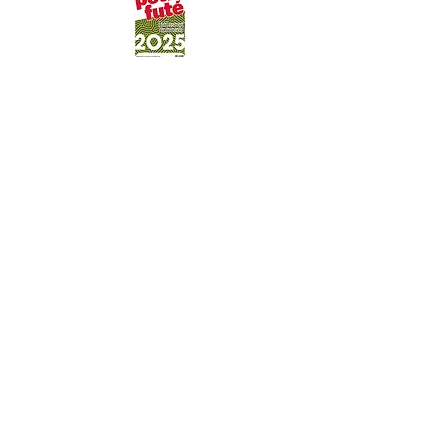
Professionels
© 2026 by Alizée & Olivier Ané.
VAMOS Travel c.a.
Calle San José
La Asuncion,
Isla Margarita, Venezuela
Conditions générales
Tous nos logements
Contactez-nous