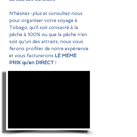
N'hésitez-plus et consultez nous
pour organiser votre voyage à
Tobago, qu'il soit consacré à la
pêche à 100% ou que la pêche n'en
soit qu'un des attraits, nous vous
ferons profiter de notre expérience
et vous facturerons
LE MEME
PRIX qu'en DIRECT
!