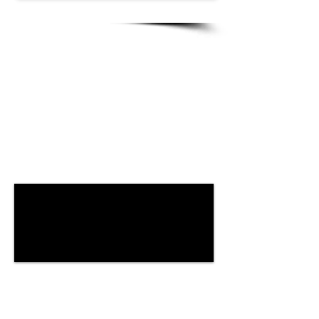
Marlins, Espadons,
Thonidés, Wahoo,
Coryphènes, Tarpons,
Barracudas...
TARIFS
Privatisation
du bateau avec équipage