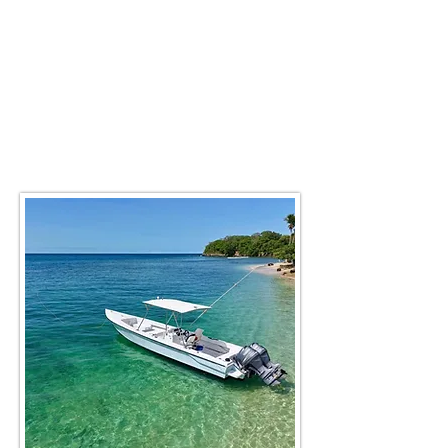
et matériel : 790€/J
Demi-journée de 4h pour 390€
Capacité max : 6 personnes
Demi-journée de pêche
sans
exclusivité
:
8h = 330€/pax- 6h = 220€/pax- 4h
= 130€/pax