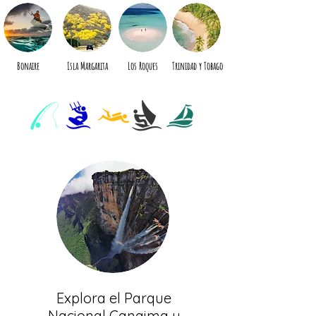
¡El especialista en viajes a
las Islas de Sotavento del
Caribe!
Bonaire
Isla Margarita
Los Roques
Trinidad y Tobago
Explora el Parque
Nacional Canaima y