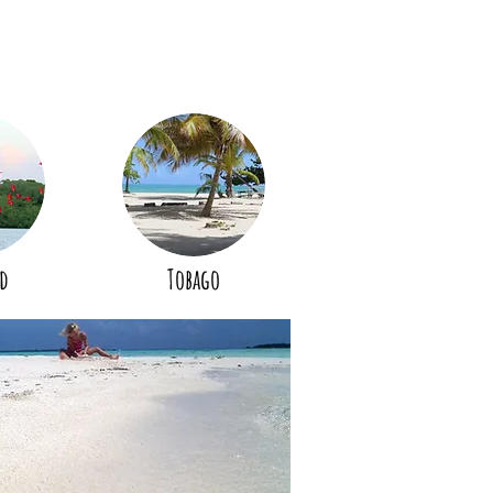
d
Tobago