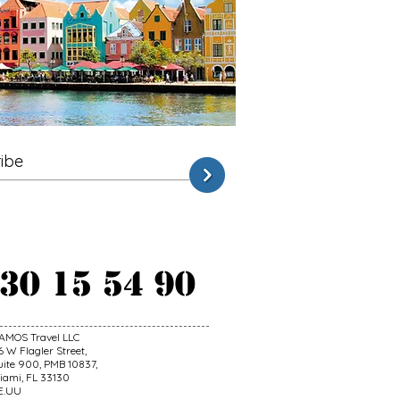
ribe
 30 15 54 90
AMOS Travel LLC
6 W Flagler Street,
uite 900, PMB 10837,
iami, FL 33130
E.UU