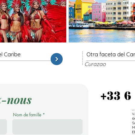
l Caribe
Otra faceta del Ca
Curazao
+33 6
z-nous
V
Nom de famille
6
S
M
E