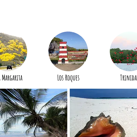
a Margarita
Los Roques
Trinida