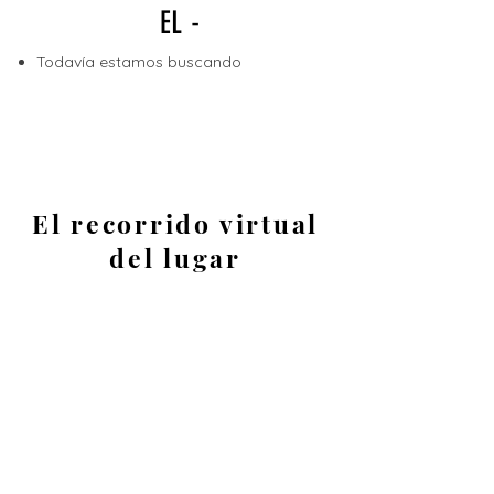
EL -
Todavía estamos buscando
El recorrido virtual
del lugar
Usa el ratón o gira tu teléfono para ver
todo lo que te rodea.