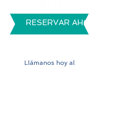
RESERVAR AHORA
A partir de hoy
Llámanos hoy al
+33 6 30 15 54 90
y benefíciate de nuestra
experiencia ;-)
+33 6 30 15 54 90