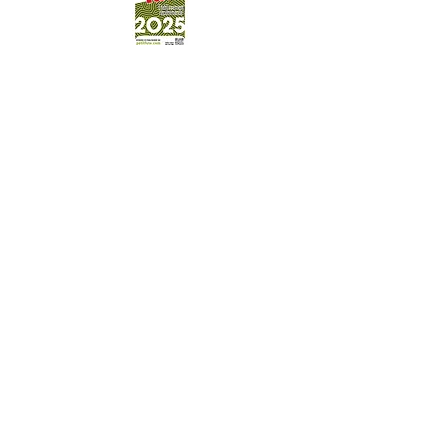
Professionels
© 2026 by Alizée & Olivier Ané.
VAMOS Travel c.a.
Calle San José
La Asuncion,
Isla Margarita, Venezuela
Conditions générales
Tous nos logements
Contactez-nous